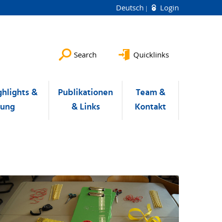
Deutsch
Login
Search
Quicklinks
ghlights &
Publikationen
Team &
hung
& Links
Kontakt